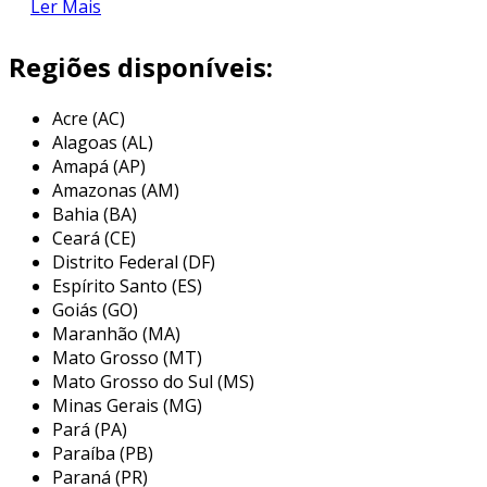
Ler Mais
para conectar eixos que possuem
desalinhamento angular ou axial. o acriflex atua
Regiões disponíveis:
de forma eficaz ao compensar essas
desalinações, o que reduz o desgaste e
Acre (AC)
aumenta a durabilidade dos componentes
Alagoas (AL)
envolvidos.
Amapá (AP)
Amazonas (AM)
principais características
Bahia (BA)
Ceará (CE)
o acoplamento acriflex possui características
Distrito Federal (DF)
que o tornam ideal para diversas aplicações.
Espírito Santo (ES)
entre as principais, podemos destacar:
Goiás (GO)
Maranhão (MA)
flexibilidade:
permite certa
Mato Grosso (MT)
movimentação entre os eixos, absorvendo
Mato Grosso do Sul (MS)
vibrações e choques.
Minas Gerais (MG)
durabilidade:
fabricado com materiais de
Pará (PA)
alta resistência, garante vida útil
Paraíba (PB)
prolongada.
Paraná (PR)