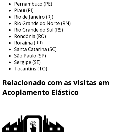
Pernambuco (PE)
fácil manutenção:
a instalação é simples
Piauí (PI)
e não demanda ferramentas especiais.
Rio de Janeiro (RJ)
ampla gama de aplicações:
usado em
Rio Grande do Norte (RN)
motores, redutores e compressores em
Rio Grande do Sul (RS)
Rondônia (RO)
diferentes setores.
Roraima (RR)
essas características fazem do acriflex uma
Santa Catarina (SC)
opção confiável para diversas indústrias, como
São Paulo (SP)
Sergipe (SE)
a automotiva, metalúrgica e petroquímica.
Tocantins (TO)
vantagens do acoplamento acriflex
Relacionado com as visitas em
além das características mencionadas, o
Acoplamento Elástico
acoplamento acriflex oferece diversas
vantagens para as operações industriais. entre
elas, podemos citar:
redução de desgaste:
a flexibilidade
ajuda a diminuir o atrito entre os