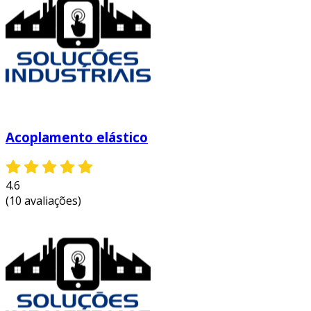
embora a instalação do acoplamento acriflex
seja simples, a manutenção é essencial para
garantir sua longevidade. algumas boas
práticas incluem:
inspeção regular:
verificar o estado do
acoplamento periodicamente.
lubrificação adequada:
garantir que o
Acoplamento elástico
acoplamento está sempre devidamente
lubrificado.
4.6
verificação de desgastes:
observar
(10 avaliações)
sinais de desgaste e substituí-lo quando
necessário.
essas práticas asseguram que o acoplamento
continue funcionando de maneira eficiente ao
longo do tempo.
conclusão